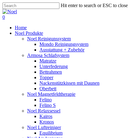
Skip
Hit enter to search or ESC to close
to
Close
main
Search
0
content
Menu
Home
Noel Produkte
Noel Reinigunssystem
Mondo Reinigungsystem
Ausstattung + Zubehör
Armosa Schlafsystem
Matratze
Unterfederung
Bettrahmen
Topper
Nackenstützkissen mit Daunen
Oberbett
Noel Magnetfeldtherapie
Felino
Felino S
Noel Relaxsessel
Kairos
Kronos
Noel Luftreiniger
Equilibrium