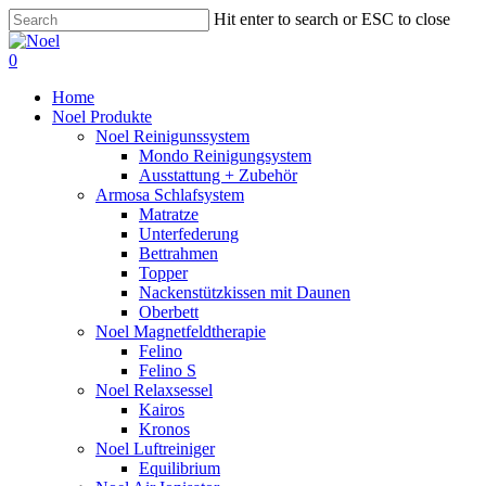
Skip
Hit enter to search or ESC to close
to
Close
main
Search
0
content
Menu
Home
Noel Produkte
Noel Reinigunssystem
Mondo Reinigungsystem
Ausstattung + Zubehör
Armosa Schlafsystem
Matratze
Unterfederung
Bettrahmen
Topper
Nackenstützkissen mit Daunen
Oberbett
Noel Magnetfeldtherapie
Felino
Felino S
Noel Relaxsessel
Kairos
Kronos
Noel Luftreiniger
Equilibrium