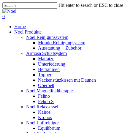
Skip
Hit enter to search or ESC to close
to
Close
main
Search
0
content
Menu
Home
Noel Produkte
Noel Reinigunssystem
Mondo Reinigungsystem
Ausstattung + Zubehör
Armosa Schlafsystem
Matratze
Unterfederung
Bettrahmen
Topper
Nackenstützkissen mit Daunen
Oberbett
Noel Magnetfeldtherapie
Felino
Felino S
Noel Relaxsessel
Kairos
Kronos
Noel Luftreiniger
Equilibrium