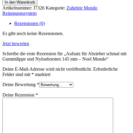
für
In den Warenkorb
Abzieher
Artikelnummer:
J7326
Kategorie:
Zubehör Mondo
schmal
Reinigungssystem
mit
Gummilippe
Rezensionen (0)
und
Nylonborsten
Es gibt noch keine Rezensionen.
145
mm
Jetzt bewerten
–
Schreibe die erste Rezension für „Aufsatz für Abzieher schmal mit
Noel
Gummilippe und Nylonborsten 145 mm – Noel Mondo“
Mondo
Menge
Deine E-Mail-Adresse wird nicht veröffentlicht.
Erforderliche
Felder sind mit
*
markiert
Deine Bewertung
*
Deine Rezension
*