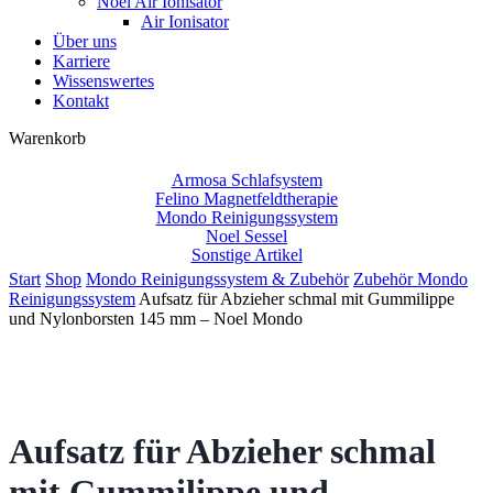
Noel Air Ionisator
Air Ionisator
Über uns
Karriere
Wissenswertes
Kontakt
Close
Warenkorb
Cart
Armosa Schlafsystem
Felino Magnetfeldtherapie
Mondo Reinigungssystem
Noel Sessel
Sonstige Artikel
Start
Shop
Mondo Reinigungssystem & Zubehör
Zubehör Mondo
Reinigungssystem
Aufsatz für Abzieher schmal mit Gummilippe
und Nylonborsten 145 mm – Noel Mondo
Aufsatz für Abzieher schmal
mit Gummilippe und