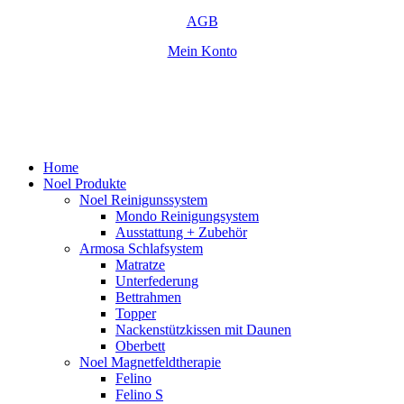
AGB
Mein Konto
Close
Home
Menu
Noel Produkte
Noel Reinigunssystem
Mondo Reinigungsystem
Ausstattung + Zubehör
Armosa Schlafsystem
Matratze
Unterfederung
Bettrahmen
Topper
Nackenstützkissen mit Daunen
Oberbett
Noel Magnetfeldtherapie
Felino
Felino S