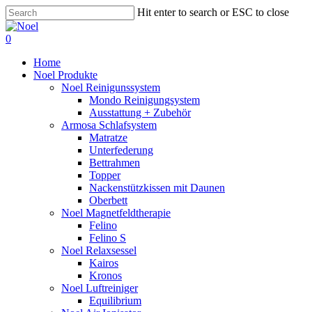
Skip
Hit enter to search or ESC to close
to
Close
main
Search
0
content
Menu
Home
Noel Produkte
Noel Reinigunssystem
Mondo Reinigungsystem
Ausstattung + Zubehör
Armosa Schlafsystem
Matratze
Unterfederung
Bettrahmen
Topper
Nackenstützkissen mit Daunen
Oberbett
Noel Magnetfeldtherapie
Felino
Felino S
Noel Relaxsessel
Kairos
Kronos
Noel Luftreiniger
Equilibrium