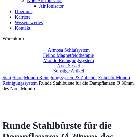
Noel Air Ionisator
Air Ionisator
Über uns
Karriere
Wissenswertes
Kontakt
Close
Warenkorb
Cart
Armosa Schlafsystem
Felino Magnetfeldtherapie
Mondo Reinigungssystem
Noel Sessel
Sonstige Artikel
Start
Shop
Mondo Reinigungssystem & Zubehör
Zubehör Mondo
Reinigungssystem
Runde Stahlbürste für die Dampflanzen Ø 30mm
des Noel Mondo
Runde Stahlbürste für die
Dampflanzen Ø 30mm des