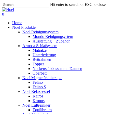
Skip
Hit enter to search or ESC to close
to
Close
main
Search
0
content
Menu
Home
Noel Produkte
Noel Reinigunssystem
Mondo Reinigungsystem
Ausstattung + Zubehör
Armosa Schlafsystem
Matratze
Unterfederung
Bettrahmen
Topper
Nackenstützkissen mit Daunen
Oberbett
Noel Magnetfeldtherapie
Felino
Felino S
Noel Relaxsessel
Kairos
Kronos
Noel Luftreiniger
Equilibrium