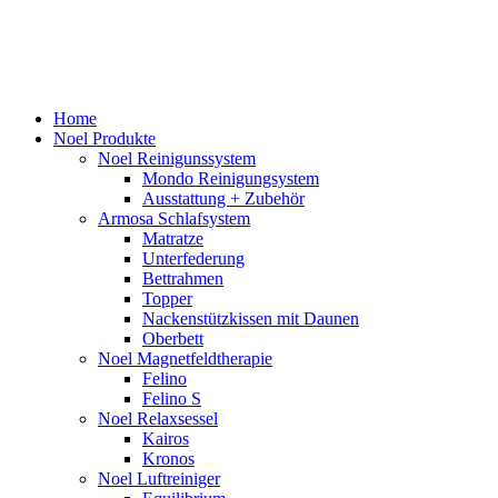
Close
Home
Menu
Noel Produkte
Noel Reinigunssystem
Mondo Reinigungsystem
Ausstattung + Zubehör
Armosa Schlafsystem
Matratze
Unterfederung
Bettrahmen
Topper
Nackenstützkissen mit Daunen
Oberbett
Noel Magnetfeldtherapie
Felino
Felino S
Noel Relaxsessel
Kairos
Kronos
Noel Luftreiniger