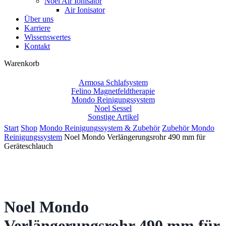
Noel Air Ionisator
Air Ionisator
Über uns
Karriere
Wissenswertes
Kontakt
Close
Warenkorb
Cart
Armosa Schlafsystem
Felino Magnetfeldtherapie
Mondo Reinigungssystem
Noel Sessel
Sonstige Artikel
Start
Shop
Mondo Reinigungssystem & Zubehör
Zubehör Mondo
Reinigungssystem
Noel Mondo Verlängerungsrohr 490 mm für
Geräteschlauch
Noel Mondo
Verlängerungsrohr 490 mm für